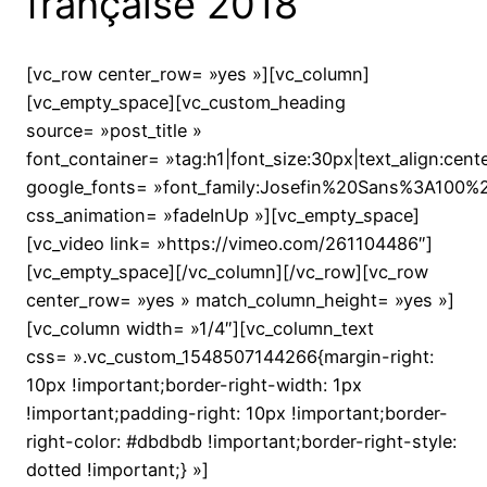
française 2018
[vc_row center_row= »yes »][vc_column]
[vc_empty_space][vc_custom_heading
source= »post_title »
font_container= »tag:h1|font_size:30px|text_align:cente
google_fonts= »font_family:Josefin%20Sans%3A100%
css_animation= »fadeInUp »][vc_empty_space]
[vc_video link= »https://vimeo.com/261104486″]
[vc_empty_space][/vc_column][/vc_row][vc_row
center_row= »yes » match_column_height= »yes »]
[vc_column width= »1/4″][vc_column_text
css= ».vc_custom_1548507144266{margin-right:
10px !important;border-right-width: 1px
!important;padding-right: 10px !important;border-
right-color: #dbdbdb !important;border-right-style:
dotted !important;} »]