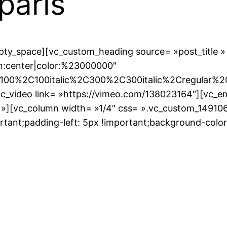
paris
ty_space][vc_custom_heading source= »post_title »
gn:center|color:%23000000″
A100%2C100italic%2C300%2C300italic%2Cregular%2
c_video link= »https://vimeo.com/138023164″][vc_
»][vc_column width= »1/4″ css= ».vc_custom_14910
rtant;padding-left: 5px !important;background-color