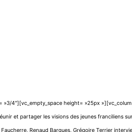
= »3/4″][vc_empty_space height= »25px »][vc_colum
unir et partager les visions des jeunes franciliens sur
le Faucherre, Renaud Bargues, Grégoire Terrier inter