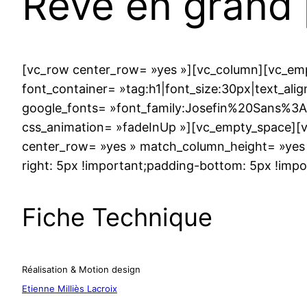
Rêve en grand 
[vc_row center_row= »yes »][vc_column][vc_emp
font_container= »tag:h1|font_size:30px|text_ali
google_fonts= »font_family:Josefin%20Sans%3
css_animation= »fadeInUp »][vc_empty_space][v
center_row= »yes » match_column_height= »yes 
right: 5px !important;padding-bottom: 5px !impo
Fiche Technique
Réalisation & Motion design
Etienne Milliès Lacroix