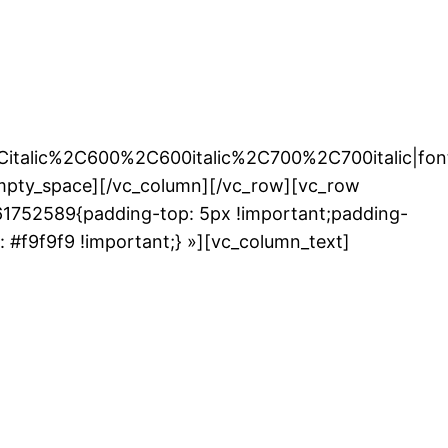
Citalic%2C600%2C600italic%2C700%2C700italic|fo
empty_space][/vc_column][/vc_row][vc_row
61752589{padding-top: 5px !important;padding-
: #f9f9f9 !important;} »][vc_column_text]